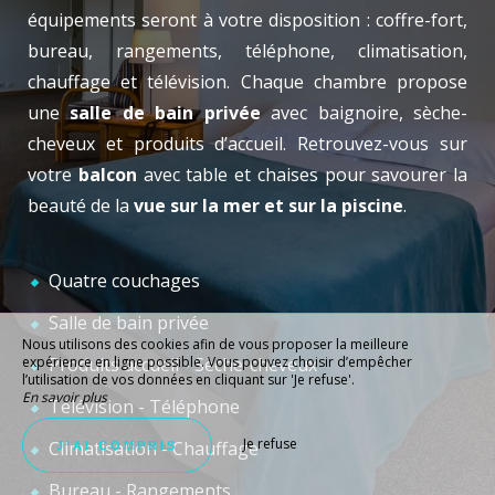
équipements seront à votre disposition : coffre-fort,
bureau, rangements, téléphone, climatisation,
chauffage et télévision. Chaque chambre propose
une
salle de bain privée
avec baignoire, sèche-
cheveux et produits d’accueil. Retrouvez-vous sur
votre
balcon
avec table et chaises pour savourer la
beauté de la
vue sur la mer et sur la piscine
.
Quatre couchages
Salle de bain privée
Nous utilisons des cookies afin de vous proposer la meilleure
expérience en ligne possible. Vous pouvez choisir d’empêcher
Produits accueil - Sèche-cheveux
l’utilisation de vos données en cliquant sur 'Je refuse'.
En savoir plus
Télévision - Téléphone
Je refuse
Climatisation - Chauffage
J’AI COMPRIS
Bureau - Rangements